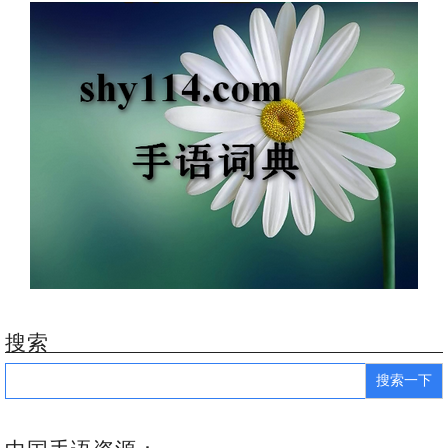
搜索
Search
for: