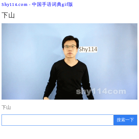
Skip
Shy114.com - 中国手语词典gif版
to
content
下山
下山
Search
for: