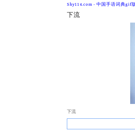
Skip
Shy114.com - 中国手语词典gif
to
content
下流
下流
Search
for: