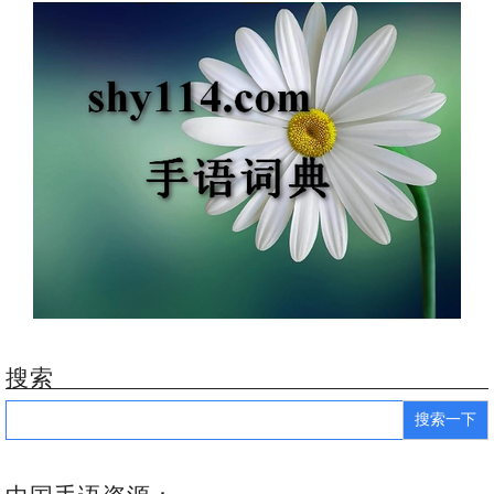
搜索
Search
for: