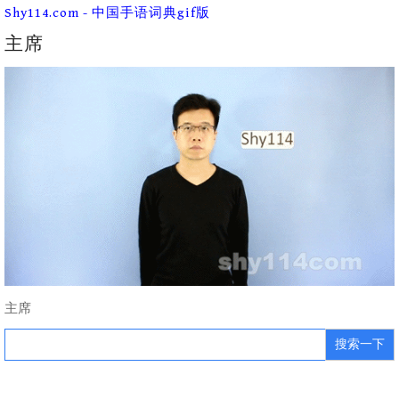
Skip
Shy114.com - 中国手语词典gif版
to
content
主席
主席
Search
for: