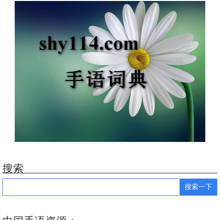
搜索
Search
for: