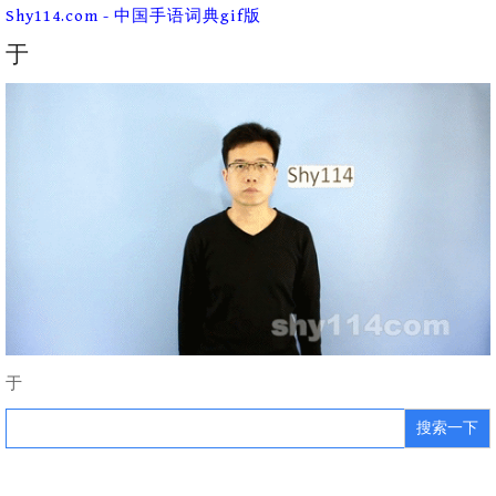
Skip
Shy114.com - 中国手语词典gif版
to
content
于
于
Search
for: