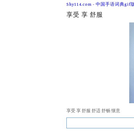
Skip
Shy114.com - 中国手语词典gif
to
content
享受 享 舒服
享受 享 舒服 舒适 舒畅 惬意
Search
for: