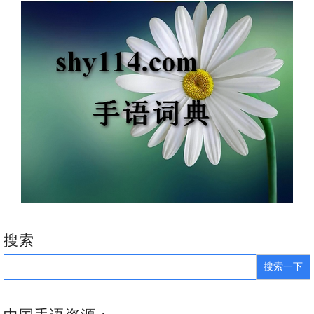
搜索
Search
for: