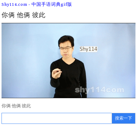
Skip
Shy114.com - 中国手语词典gif版
to
content
你俩 他俩 彼此
你俩 他俩 彼此
Search
for: