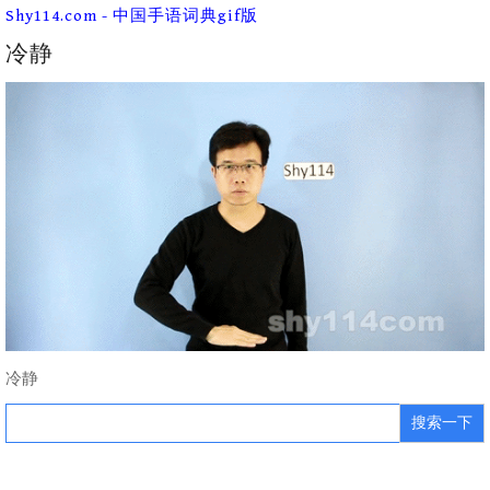
Skip
Shy114.com - 中国手语词典gif版
to
content
冷静
冷静
Search
for: