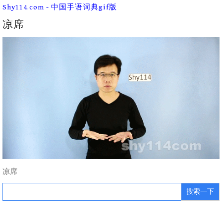
Skip
Shy114.com - 中国手语词典gif版
to
content
凉席
凉席
Search
for: