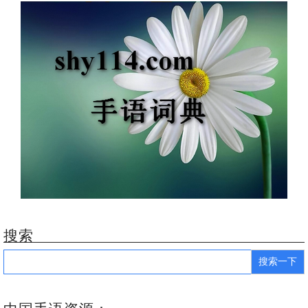
搜索
Search
for: