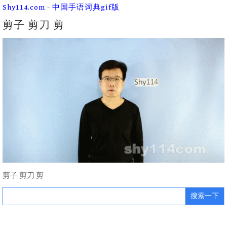
Skip
Shy114.com - 中国手语词典gif版
to
content
剪子 剪刀 剪
剪子 剪刀 剪
Search
for: