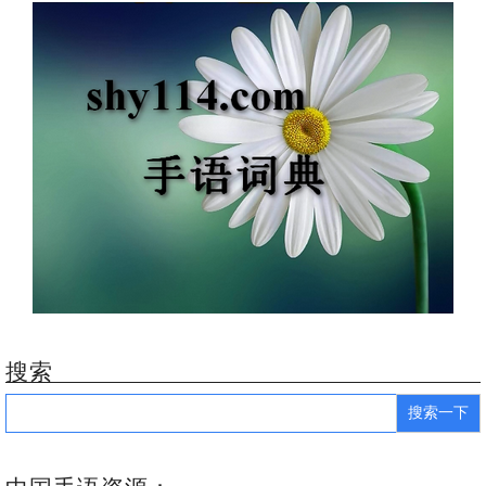
搜索
Search
for: