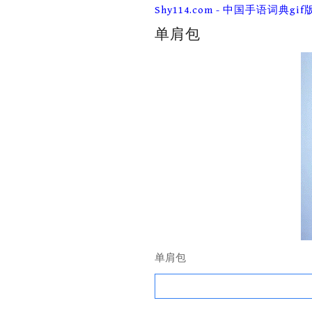
Skip
Shy114.com - 中国手语词典gif
to
content
单肩包
单肩包
Search
for: