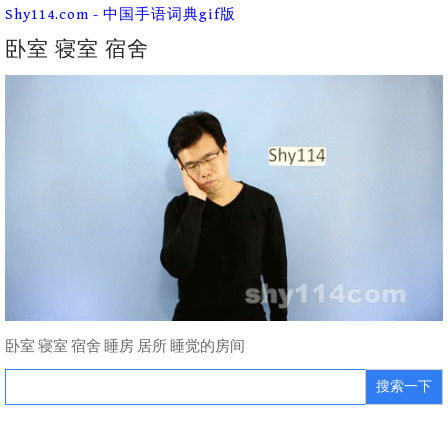
Skip
Shy114.com - 中国手语词典gif版
to
content
卧室 寝室 宿舍
卧室 寝室 宿舍 睡房 居所 睡觉的房间
Search
for: