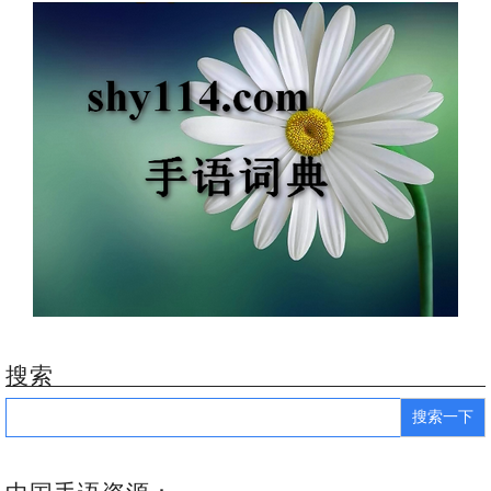
搜索
Search
for: