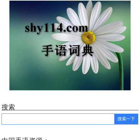
搜索
Search
for: