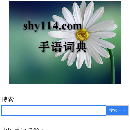
搜索
Search
for: