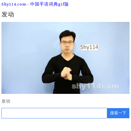
Skip
Shy114.com - 中国手语词典gif版
to
content
发动
发动
Search
for: