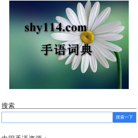
搜索
Search
for: