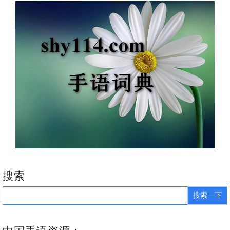
搜索
Search
for: