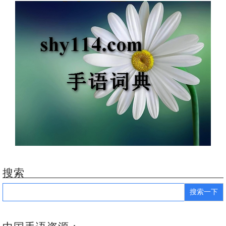
搜索
Search
for: