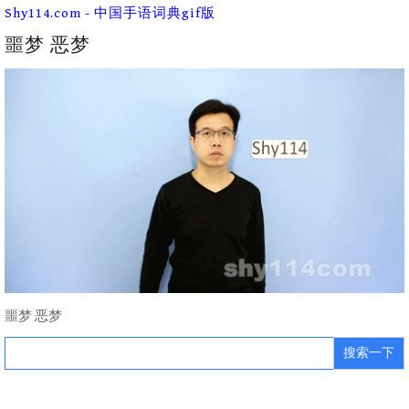
Skip
Shy114.com - 中国手语词典gif版
to
content
噩梦 恶梦
噩梦 恶梦
Search
for: