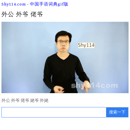
Skip
Shy114.com - 中国手语词典gif版
to
content
外公 外爷 佬爷
外公 外爷 佬爷 姥爷 外姥
Search
for: