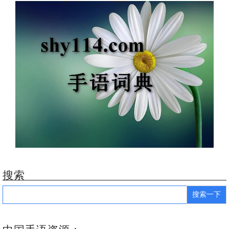
搜索
Search
for: