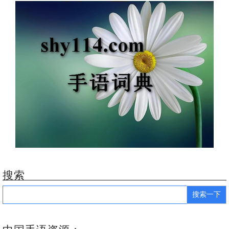
搜索
Search
for: