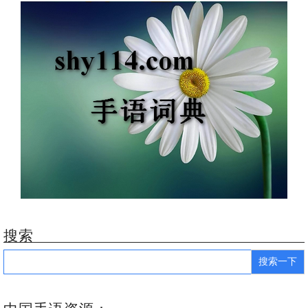
搜索
Search
for: