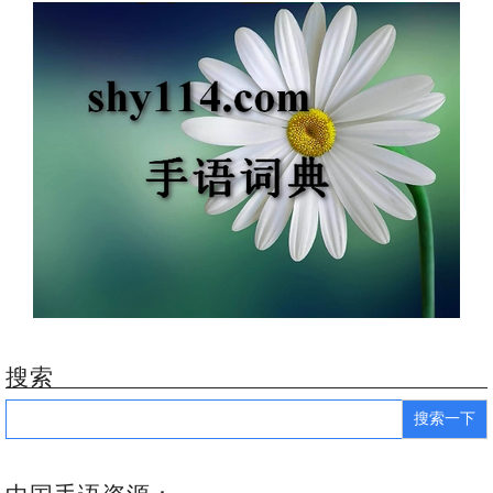
搜索
Search
for: