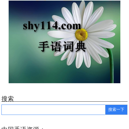
搜索
Search
for: