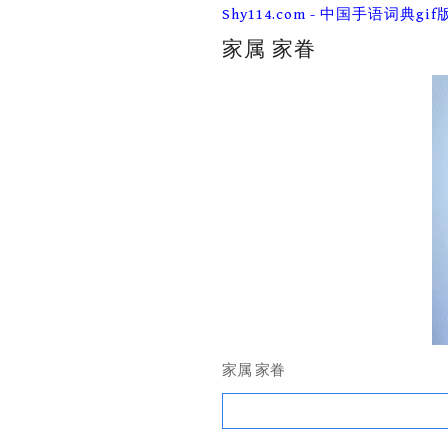
Skip
Shy114.com - 中国手语词典gif
to
content
家属 家眷
家属 家眷
Search
for: