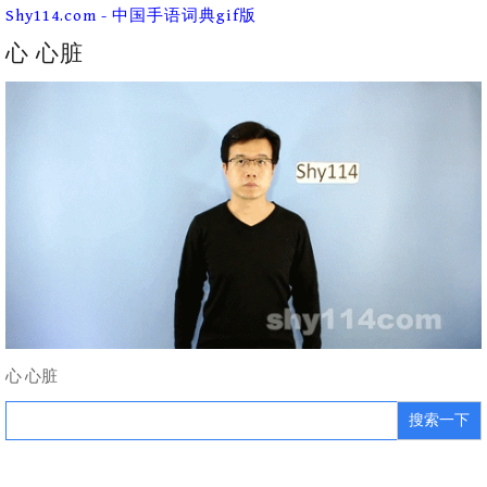
Skip
Shy114.com - 中国手语词典gif版
to
content
心 心脏
心 心脏
Search
for: