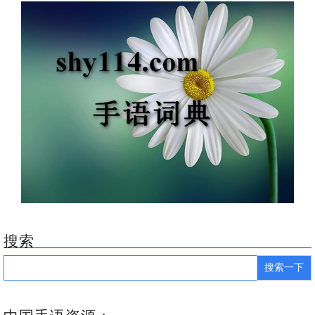
搜索
Search
for: