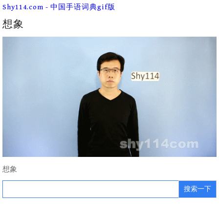
Skip
Shy114.com - 中国手语词典gif版
to
content
想象
想象
Search
for: