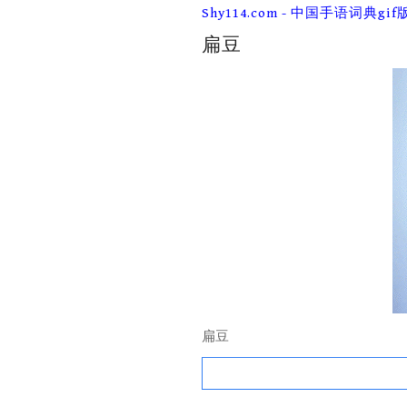
Skip
Shy114.com - 中国手语词典gif
to
content
扁豆
扁豆
Search
for: