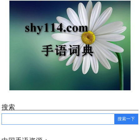
搜索
Search
for: