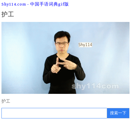
Skip
Shy114.com - 中国手语词典gif版
to
content
护工
护工
Search
for: