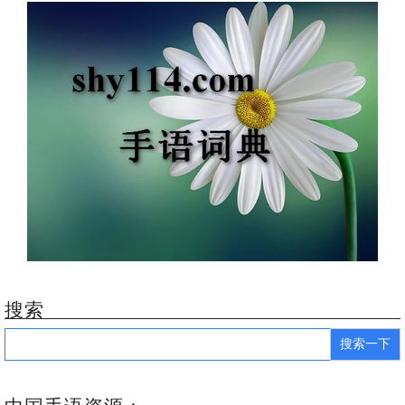
搜索
Search
for: