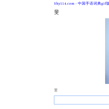
Skip
Shy114.com - 中国手语词典gif
to
content
斐
斐
Search
for: