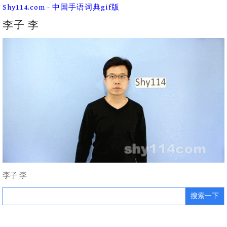
Skip
Shy114.com - 中国手语词典gif版
to
content
李子 李
李子 李
Search
for: