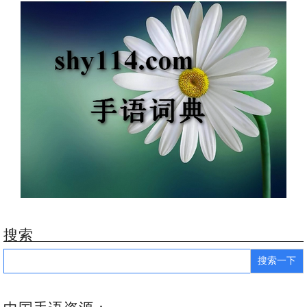
搜索
Search
for: