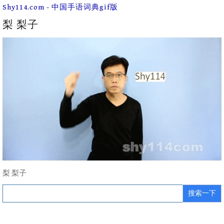
Skip
Shy114.com - 中国手语词典gif版
to
content
梨 梨子
梨 梨子
Search
for: