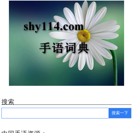
搜索
Search
for: