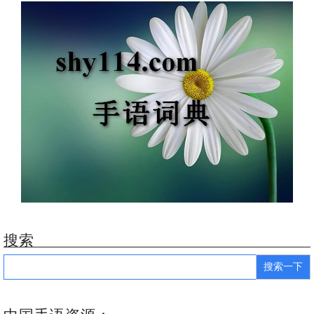
搜索
Search
for: