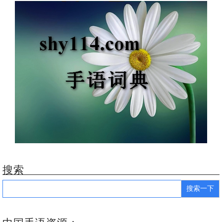
搜索
Search
for: