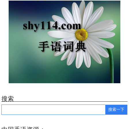
搜索
Search
for: