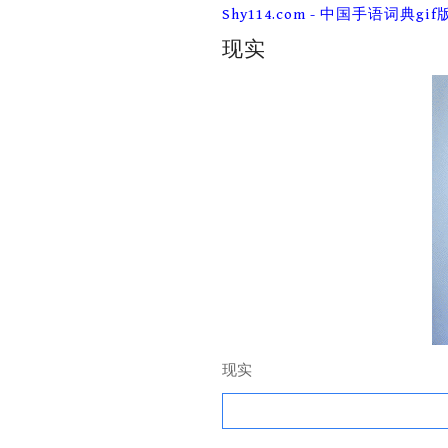
Skip
Shy114.com - 中国手语词典gif
to
content
现实
现实
Search
for: