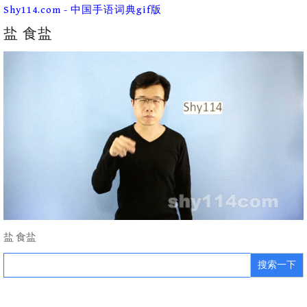
Skip
Shy114.com - 中国手语词典gif版
to
content
盐 食盐
盐 食盐
Search
for: