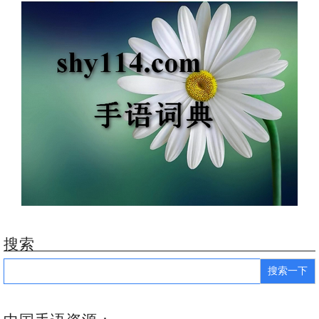
搜索
Search
for: