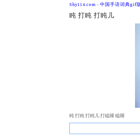
Skip
Shy114.com - 中国手语词典gif
to
content
盹 打盹 打盹儿
盹 打盹 打盹儿 打瞌睡 瞌睡
Search
for: