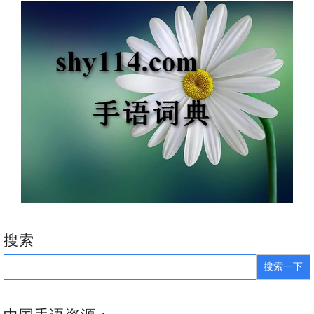
搜索
Search
for: