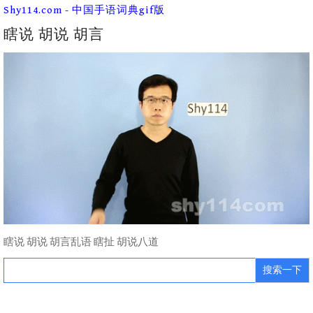
Skip
Shy114.com - 中国手语词典gif版
to
content
瞎说 胡说 胡言
瞎说 胡说 胡言乱语 瞎扯 胡说八道
Search
for: