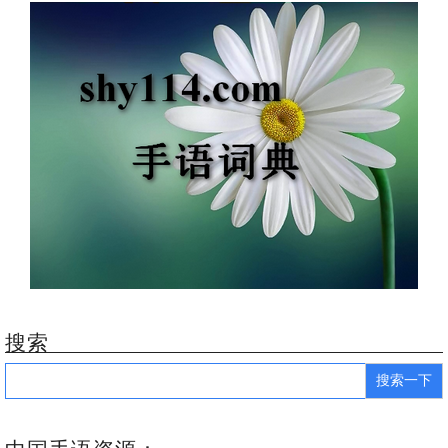
搜索
Search
for: