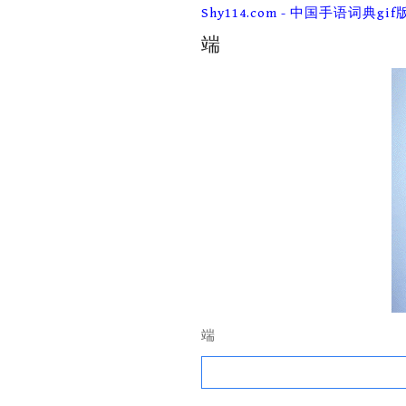
Skip
Shy114.com - 中国手语词典gif
to
content
端
端
Search
for: