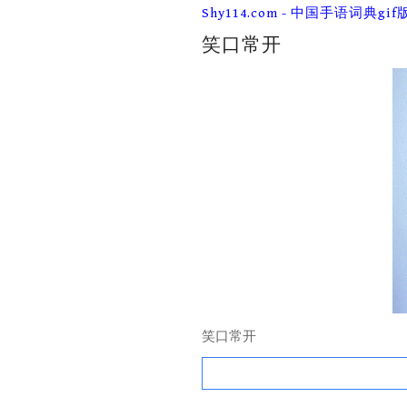
Skip
Shy114.com - 中国手语词典gif
to
content
笑口常开
笑口常开
Search
for: