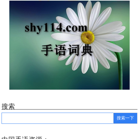
搜索
Search
for: