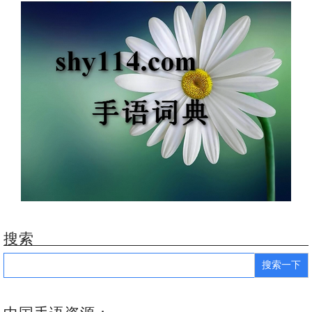
搜索
Search
for: