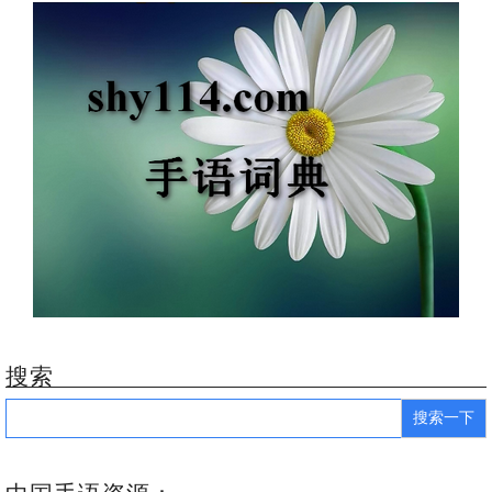
搜索
Search
for: