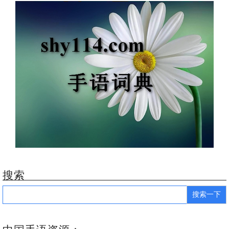
搜索
Search
for: