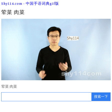
Skip
Shy114.com - 中国手语词典gif版
to
content
荤菜 肉菜
荤菜 肉菜
Search
for: