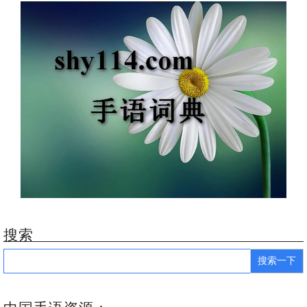
搜索
Search
for: