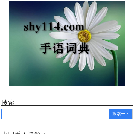
搜索
Search
for: