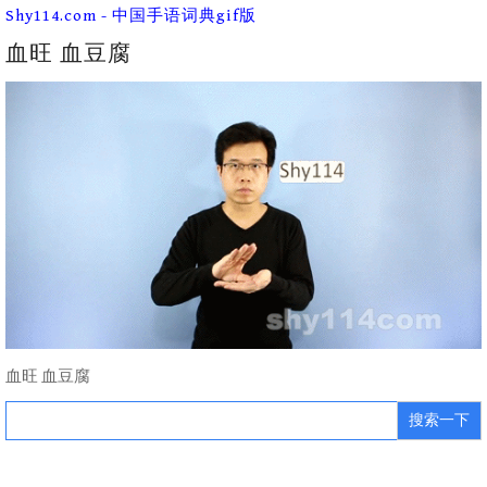
Skip
Shy114.com - 中国手语词典gif版
to
content
血旺 血豆腐
血旺 血豆腐
Search
for: