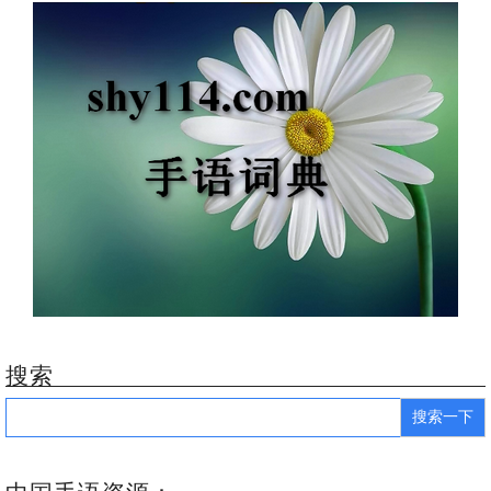
搜索
Search
for: