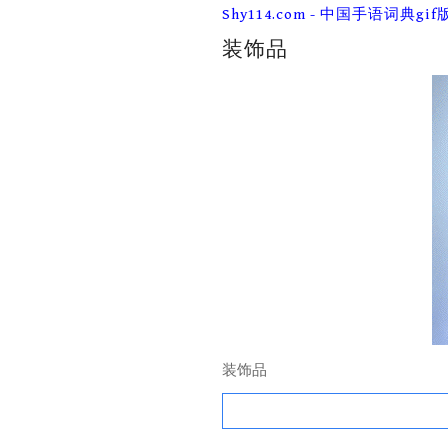
Skip
Shy114.com - 中国手语词典gif
to
content
装饰品
装饰品
Search
for: