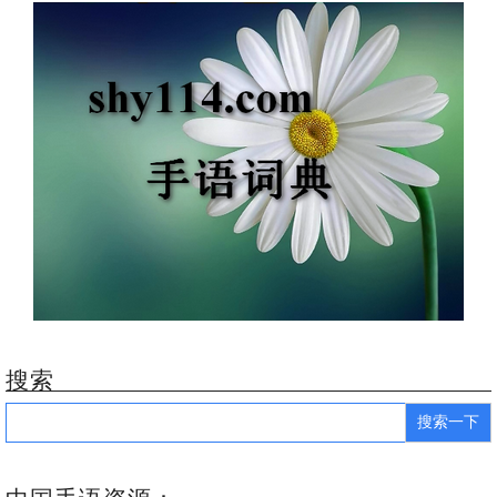
搜索
Search
for: